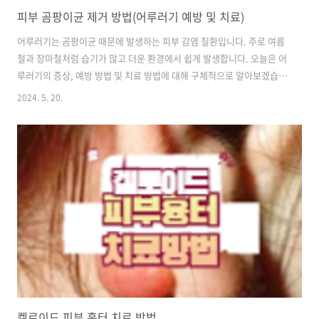
피부 곰팡이균 제거 방법(어루러기 예방 및 치료)
어루러기는 곰팡이균 때문에 발생하는 피부 감염 질환입니다. 주로 여름
철과 장마철처럼 습기가 많고 더운 환경에서 쉽게 발생합니다. 오늘은 어
루러기의 증상, 예방 방법 및 치료 방법에 대해 구체적으로 알아보겠습니
다. 피부 곰팡이균 증상 어루러기는 곰팡이균의 일종인 말라세지아가 피
2024. 5. 20.
부에 감염되어 발생하는 질환입니다. 이 균은 사람에게만 기생하며 주로
땀을 많이 흘리는 사람들에게서 나타납니다. 어루러기는 여름철과 장마
철처럼 습기가 많고 더운 환경에서 쉽게 발생하며 남녀 모두에게 영향을
미칠 수 있습니다. 1. 핑크색 반점 어루러기의 가장 특징적인 증상은 피
부에 둥글둥글한 핑크색 반점이 나타나는 것입니다. 이 반점은 주로 목,
가슴, 등, 어깨와 같은 부위에 생기며 시간이 지남에 따라 점점 확산될 수
있습니다...
켈로이드 피부 흉터 치료 방법