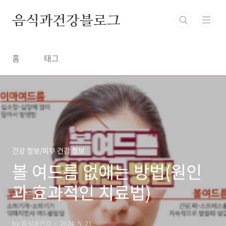
본문 바로가기
음식과건강블로그
홈
태그
건강 정보/피부 건강 정보
볼 여드름 없애는 방법(원인
과 효과적인 치료법)
by 음식과건강
2024. 5. 21.