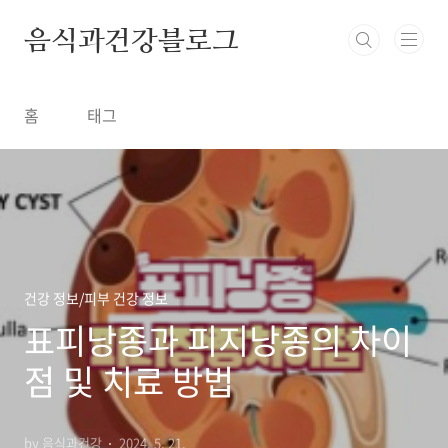
본문 바로가기
음식과건강블로그
홈
태그
건강 정보/피부 건강 정보
표피낭종과 피지낭종의 차이
점 및 치료 방법
by 음식과건강
2024. 5. 21.