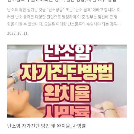
난소의 혹인 생기는 것을 "난소낭종" 또는 "난소 물혹"이라고 합니다. 이
러한 난소 물혹은 다양한 원인으로 발생하며 이 중 일부는 임신에 큰 영
향을 미칠 수 있습니다. 오늘은 이러한 난소물혹의 수술해야 되는 경우,
임신의 영향, 자연 치유 방법에 대해 자세하게 알려드리겠습니다. 난소
2023. 10. 11.
물혹의 종류 1. 장액성 및 점액성 낭종 이들은 종종 15~20CM까지 커질
수 있음에도 불구하고 큰 불편함이 없을 수 있습니다. 때로는 배가 약간
부어 있는 것처럼 느껴져 검사를 받게 되는 경우도 있습니다. 2. 자궁내
막종 이는 난소 물혹중에서도 통증의 주범입니다. 월경통, 성관계 시 통
증, 평소 아랫배 통증 등의 증상이 있을 경우가 있습니다. 난소 물혹 수술
해야되는 경우 난소 물혹 중에는 일시적으로 생겨 사라지는 기능성 ..
난소암 자가진단 방법 및 완치율, 사망률