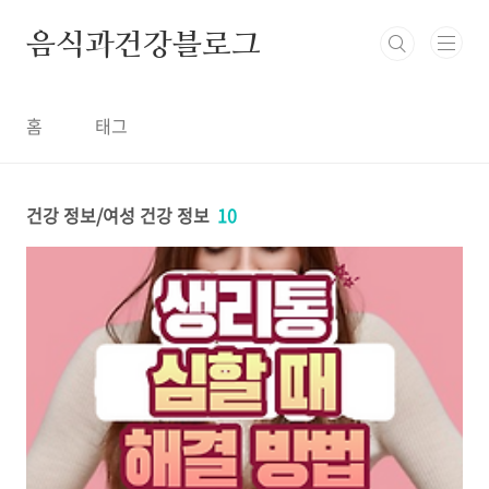
본문 바로가기
음식과건강블로그
홈
태그
건강 정보/여성 건강 정보
10