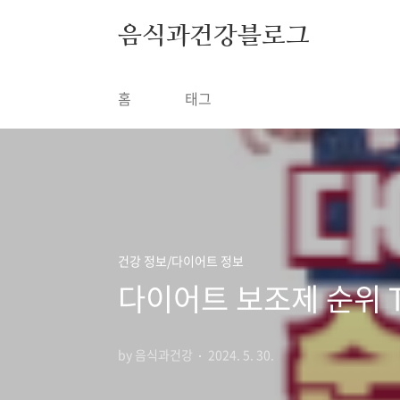
본문 바로가기
음식과건강블로그
홈
태그
건강 정보/다이어트 정보
다이어트 보조제 순위 T
by 음식과건강
2024. 5. 30.